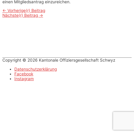
einen Mitgliedsantrag einzureichen.
Beitrags-
←
Vorherige(r) Beitrag
Nächste(r) Beitrag
→
Navigation
Copyright © 2026 Kantonale Offiziersgesellschaft Schwyz
Datenschutzerklärung
Facebook
Instagram