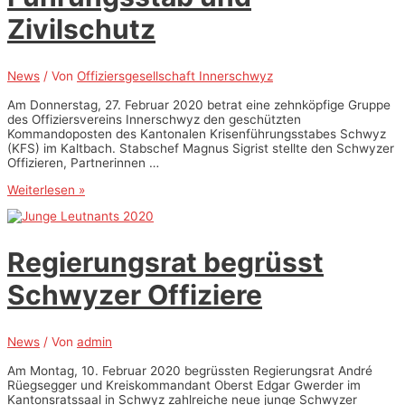
Zivilschutz
News
/ Von
Offiziersgesellschaft Innerschwyz
Am Donnerstag, 27. Februar 2020 betrat eine zehnköpfige Gruppe
des Offiziersvereins Innerschwyz den geschützten
Kommandoposten des Kantonalen Krisenführungsstabes Schwyz
(KFS) im Kaltbach. Stabschef Magnus Sigrist stellte den Schwyzer
Offizieren, Partnerinnen …
Schwyzer
Weiterlesen »
Offiziere
besuchten
Kantonalen
Führungsstab
Regierungsrat begrüsst
und
Zivilschutz
Schwyzer Offiziere
News
/ Von
admin
Am Montag, 10. Februar 2020 begrüssten Regierungsrat André
Rüegsegger und Kreiskommandant Oberst Edgar Gwerder im
Kantonsratssaal in Schwyz zahlreiche neue junge Schwyzer