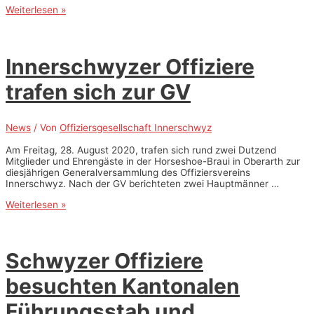
Fakten
Weiterlesen »
aus
erster
Hand
zu
Innerschwyzer Offiziere
Kampfjets
trafen sich zur GV
News
/ Von
Offiziersgesellschaft Innerschwyz
Am Freitag, 28. August 2020, trafen sich rund zwei Dutzend
Mitglieder und Ehrengäste in der Horseshoe-Braui in Oberarth zur
diesjährigen Generalversammlung des Offiziersvereins
Innerschwyz. Nach der GV berichteten zwei Hauptmänner …
Innerschwyzer
Weiterlesen »
Offiziere
trafen
sich
zur
Schwyzer Offiziere
GV
besuchten Kantonalen
Führungsstab und