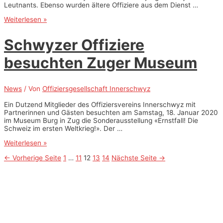
Leutnants. Ebenso wurden ältere Offiziere aus dem Dienst …
Regierungsrat
Weiterlesen »
begrüsst
Schwyzer
Schwyzer Offiziere
Offiziere
besuchten Zuger Museum
News
/ Von
Offiziersgesellschaft Innerschwyz
Ein Dutzend Mitglieder des Offiziersvereins Innerschwyz mit
Partnerinnen und Gästen besuchten am Samstag, 18. Januar 2020
im Museum Burg in Zug die Sonderausstellung «Ernstfall! Die
Schweiz im ersten Weltkrieg!». Der …
Schwyzer
Weiterlesen »
Offiziere
Posts
←
Vorherige Seite
1
…
11
12
13
14
Nächste Seite
→
besuchten
Zuger
pagination
Museum