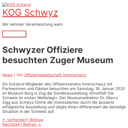
Zum
Inhalt
KOG Schwyz
springen
Wir nehmen Verantwortung wahr.
Hauptmenü
Schwyzer Offiziere
besuchten Zuger Museum
News
/ Von
Offiziersgesellschaft Innerschwyz
Ein Dutzend Mitglieder des Offiziersvereins Innerschwyz mit
Partnerinnen und Gästen besuchten am Samstag, 18. Januar 2020
im Museum Burg in Zug die Sonderausstellung «Ernstfall! Die
Schweiz im ersten Weltkrieg!». Der Museumsdirektor Dr. Marco
Sigg aus Schwyz führte die Interessierten durch die äusserst
erfolgreiche Ausstellung und zeigte ihnen differenziert die damalige
Situation in der Schweiz auf.
Beitrags-
←
Vorherige(r) Beitrag
Nächste(r) Beitrag
→