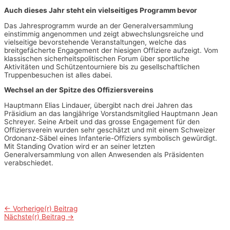
Auch dieses Jahr steht ein vielseitiges Programm bevor
Das Jahresprogramm wurde an der Generalversammlung
einstimmig angenommen und zeigt abwechslungsreiche und
vielseitige bevorstehende Veranstaltungen, welche das
breitgefächerte Engagement der hiesigen Offiziere aufzeigt. Vom
klassischen sicherheitspolitischen Forum über sportliche
Aktivitäten und Schützentourniere bis zu gesellschaftlichen
Truppenbesuchen ist alles dabei.
Wechsel an der Spitze des Offiziersvereins
Hauptmann Elias Lindauer, übergibt nach drei Jahren das
Präsidium an das langjährige Vorstandsmitglied Hauptmann Jean
Schreyer. Seine Arbeit und das grosse Engagement für den
Offiziersverein wurden sehr geschätzt und mit einem Schweizer
Ordonanz-Säbel eines Infanterie-Offiziers symbolisch gewürdigt.
Mit Standing Ovation wird er an seiner letzten
Generalversammlung von allen Anwesenden als Präsidenten
verabschiedet.
Beitrags-
←
Vorherige(r) Beitrag
Nächste(r) Beitrag
→
Navigation