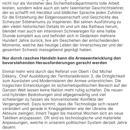
nicht nur als Vorsteher des Sicherheitsdepartments tolle Arbeit
leisten, sondern wäre auch ein sehr talentierter Geschichtslehrer,
der es schafft mit Herzblut und bildlicher Sprache jeden Zuhörer
für die Entstehung der Eidgenossenschaft und Geschickte des
Schwyzer Söldnertums zu inspirieren. Bei seinen Ausführung zu
den vielen historischen Details im und um das Rathaus herum,
blendet man auch ein intensiven Schneeregen für eine halbe
Stunde komplett aus und befindet sich in Gedanken mehrere
Hundert Jahre zurück, live am Geschehen der entscheidenden
Momente, welche das heutige Leben der Innerschwyzer und der
gesamten Schweiz massgebend geprägt haben.
Nur durch rasches Handeln kann die Armeeentwicklung den
bevorstehenden Herausforderungen gerecht werden
Einmal mehr wird durch das Referat von Obert i Gst Michel
Dékany, Chef Ausbildung der Territorialdivision 3, die Dringlichkeit
zum Ausrüsten und Modernisieren der Armee unterstrichen. Die
tragischen Entwicklungen im sicherheitspolitischen Bereich auf der
Ganzen Welt lassen keine Nation mehr ruhig schlafen. Die neuen
und hybriden Bedrohungen sind allgegenwärtig und viel
schwieriger zu fassen als ‘konventionelle’ Konflikte der
Vergangenheit. Dazu kommt, dass die Technologie sich rasant
verändert und gerade in Kriegsgebieten wie der Ukraine die
Akteure zwingen, innert Tagen bis maximal Wochen sich an neue
Taktiken anzupassen. Oft sind es technologische und materielle
Anpassungen, welche in unserem politischen System derzeit Jahre
dauern.