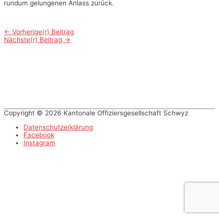
rundum gelungenen
Anlass zurück.
Beitrags-
←
Vorherige(r) Beitrag
Nächste(r) Beitrag
→
Navigation
Copyright © 2026 Kantonale Offiziersgesellschaft Schwyz
Datenschutzerklärung
Facebook
Instagram