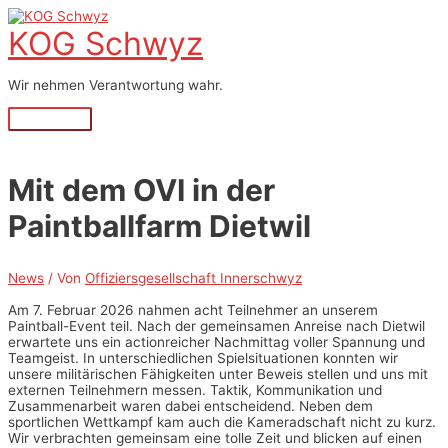
Zum
Inhalt
KOG Schwyz
springen
Wir nehmen Verantwortung wahr.
Hauptmenü
Mit dem OVI in der
Paintballfarm Dietwil
News
/ Von
Offiziersgesellschaft Innerschwyz
Am 7. Februar 2026 nahmen acht Teilnehmer an unserem
Paintball-Event teil. Nach
der gemeinsamen Anreise nach Dietwil
erwartete uns ein actionreicher Nachmittag
voller Spannung und
Teamgeist.
In unterschiedlichen Spielsituationen konnten wir
unsere militärischen Fähigkeiten
unter Beweis stellen und uns mit
externen Teilnehmern messen. Taktik,
Kommunikation und
Zusammenarbeit waren dabei entscheidend.
Neben dem
sportlichen Wettkampf kam auch die Kameradschaft nicht zu kurz.
Wir
verbrachten gemeinsam eine tolle Zeit und blicken auf einen