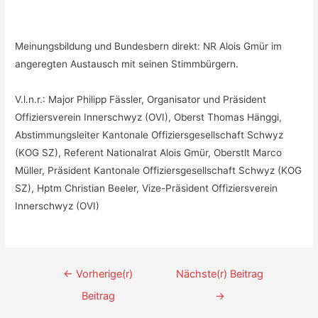
Meinungsbildung und Bundesbern direkt: NR Alois Gmür im
angeregten Austausch mit seinen Stimmbürgern.
V.l.n.r.: Major Philipp Fässler, Organisator und Präsident
Offiziersverein Innerschwyz (OVI), Oberst Thomas Hänggi,
Abstimmungsleiter Kantonale Offiziersgesellschaft Schwyz
(KOG SZ), Referent Nationalrat Alois Gmür, Oberstlt Marco
Müller, Präsident Kantonale Offiziersgesellschaft Schwyz (KOG
SZ), Hptm Christian Beeler, Vize-Präsident Offiziersverein
Innerschwyz (OVI)
Beitrags-
←
Vorherige(r)
Nächste(r) Beitrag
Navigation
Beitrag
→